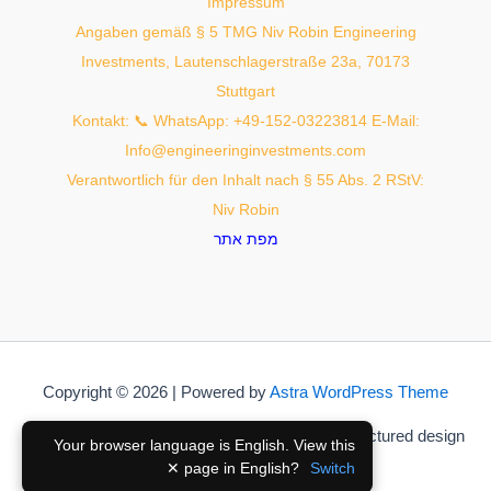
Impressum
Angaben gemäß § 5 TMG Niv Robin Engineering
Investments, Lautenschlagerstraße 23a, 70173
Stuttgart
Kontakt: 📞 WhatsApp: +49-152-03223814 E-Mail:
Info@engineeringinvestments.com
Verantwortlich für den Inhalt nach § 55 Abs. 2 RStV:
Niv Robin
מפת אתר
Copyright © 2026 | Powered by
Astra WordPress Theme
Built with performance-first architecture and structured design
Your browser language is English. View this
principles
✕
page in English?
Switch